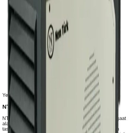
Yerli Üretim
NT 30-E Elektrikli Isıtıcı (30 kW)
NT30-E endüstriyel ısıtıcı; epoksi, beton, şap, alçı ve inşaat
alanlarında hızlı ve homojen ısıtma sağlamak üzere
tasarlanmıştır. Yüksek verimli rezistans sistemiyle ortam