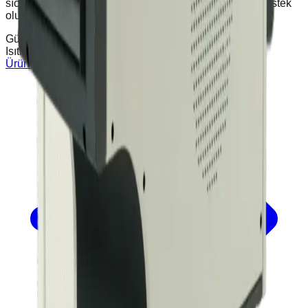
sıcaklığını kısa sürede arttırır ve kurutma işlemlerine destek
olur.
Güç
30 / 15 KW
Isıtma Kapasitesi
25,800 Kcal/h
Ürünü İncele