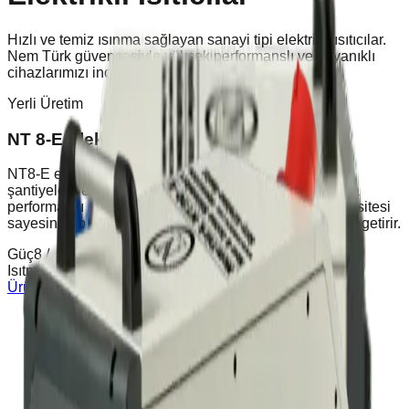
Hızlı ve temiz ısınma sağlayan sanayi tipi elektrikli ısıtıcılar.
Nem Türk güvencesiyle yüksek performanslı ve dayanıklı
cihazlarımızı inceleyin.
Yerli Üretim
NT 8-E Elektrikli Isıtıcı (8 kW)
NT8-E endüstriyel ısıtıcı; fabrikalar, depolar, atölyeler,
şantiyeler ve geniş hacimli alanlarda maksimum ısıtma
performansı sunar. Güçlü yapısı ve yüksek ısıtma kapasitesi
sayesinde ortam sıcaklığını kısa sürede ideal seviyeye getirir.
Güç
8 / 4 KW
Isıtma Kapasitesi
6,880 Kcal/h
Ürünü İncele