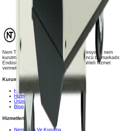
Nem Türk, Türkiye'nin her noktasına profesyonel nem
kurutma ve nem alma çözümleri sunan öncü bir markadır.
Endüstriyel ve ev tipi ihtiyaçlarınız için kaliteli hizmet
vermekteyiz.
Kurumsal
Hakkımızda
Hizmetler
Ürünler
Blog
Hizmetlerimiz
Nem Alma Ve Kurutma