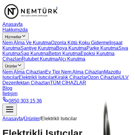
Anasayfa
Hakkımızda
Hizmetler
Nem Alma Ve Kurutma
Ozonla Kötü Koku Giderme
İnşaat
Kurutma
Şantiye Kurutma
Boya Kurutma
Parke Kurutma
Sıva
Kurutma
Şap Kurutma
Beton Kurutma
Epoksi Kurutma
Cihazları
Rutubet Kurutma
Alçı Kurutma
Ürünler
Nem Alma Cihazları
Ev Tipi Nem Alma Cihazları
Mazotlu
Isıtıcılar
Elektrikli Isıtıcılar
Kiralık Cihazlar
Ozon Cihazları
ULV
Dezenfektan Cihazları
TÜM CİHAZLAR
Blog
İletişim
0850 303 15 36
Anasayfa
/
Ürünler
/
Elektrikli Isıtıcılar
Elektrikli Isıtıcılar