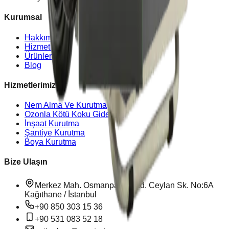
Kurumsal
Hakkımızda
Hizmetler
Ürünler
Blog
Hizmetlerimiz
Nem Alma Ve Kurutma
Ozonla Kötü Koku Giderme
İnşaat Kurutma
Şantiye Kurutma
Boya Kurutma
Bize Ulaşın
Merkez Mah. Osmanpaşa Cad. Ceylan Sk. No:6A
Kağıthane / İstanbul
+90 850 303 15 36
+90 531 083 52 18