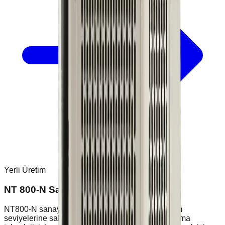
Yerli Üretim
NT 800-N Sanayi Tipi Nem Alma Cihazı
NT800-N sanayi tipi nem alma cihazı, yüksek nem
seviyelerine sahip büyük hacimli alanlarda yoğuşma