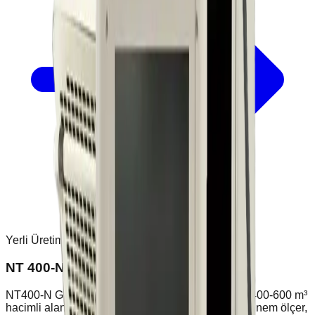
Yerli Üretim
NT 400-N Sanayi Tipi Nem Alma Cihazı
NT400-N Günlük 75 litre nem alma kapasitesiyle 400-600 m³
hacimli alanlarda yüksek performans sunar. Dijital nem ölçer,