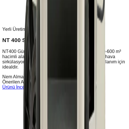
Yerli Üretim
NT 400 Sanayi Tipi Nem Alma Cihazı
NT400 Günlük 75 litre nem alma kapasitesiyle 400-600 m³
hacimli alanlarda yüksek performans sunar. Güçlü hava
sirkülasyonu ve dayanıklı yapısıyla profesyonel kullanım için
idealdir.
Nem Alma Kapasitesi
75L / 24 Saat
Önerilen Alan
400 / 600 m³
Ürünü İncele