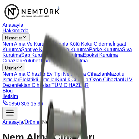
Anasayfa
Hakkımızda
Hizmetler
Nem Alma Ve Kurutma
Ozonla Kötü Koku Giderme
İnşaat
Kurutma
Şantiye Kurutma
Boya Kurutma
Parke Kurutma
Sıva
Kurutma
Şap Kurutma
Beton Kurutma
Epoksi Kurutma
Cihazları
Rutubet Kurutma
Alçı Kurutma
Ürünler
Nem Alma Cihazları
Ev Tipi Nem Alma Cihazları
Mazotlu
Isıtıcılar
Elektrikli Isıtıcılar
Kiralık Cihazlar
Ozon Cihazları
ULV
Dezenfektan Cihazları
TÜM CİHAZLAR
Blog
İletişim
0850 303 15 36
Anasayfa
/
Ürünler
/
Nem Alma Cihazları
Nem Alma Cihazları