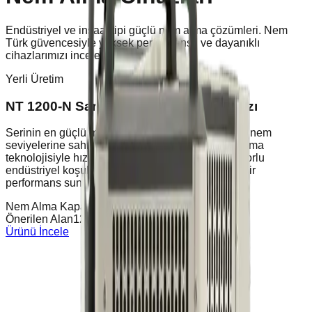
Endüstriyel ve inşaat tipi güçlü nem alma çözümleri.
Nem
Türk güvencesiyle yüksek performanslı ve dayanıklı
cihazlarımızı inceleyin.
Yerli Üretim
NT 1200-N Sanayi Tipi Nem Alma Cihazı
Serinin en güçlü modeli olan 1200-N, çok yüksek nem
seviyelerine sahip büyük hacimli alanlarda yoğuşma
teknolojisiyle hızlı ve etkili nem kontrolü sağlar. Zorlu
endüstriyel koşullarda kesintisiz, güçlü ve güvenilir
performans sunar.
Nem Alma Kapasitesi
225L / 24 Saat
Önerilen Alan
1200 / 1500 m³
Ürünü İncele