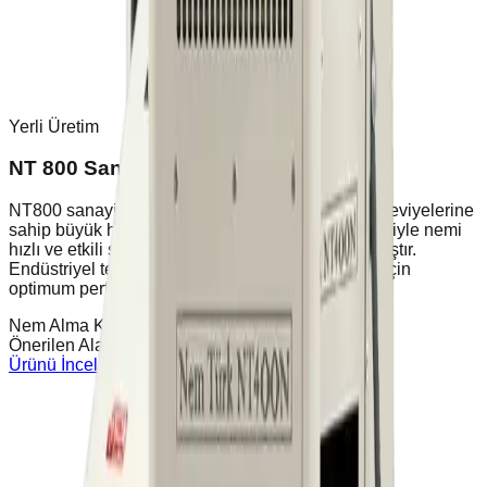
Yerli Üretim
NT 800 Sanayi Tipi Nem Alma Cihazı
NT800 sanayi tipi nem alma cihazı, yüksek nem seviyelerine
sahip büyük hacimli alanlarda yoğuşma teknolojisiyle nemi
hızlı ve etkili şekilde uzaklaştırmak için tasarlanmıştır.
Endüstriyel tesisler, depolar ve inşaat şantiyeleri için
optimum performans sağlar.
Nem Alma Kapasitesi
150L / 24 Saat
Önerilen Alan
800 / 1100 m³
Ürünü İncele